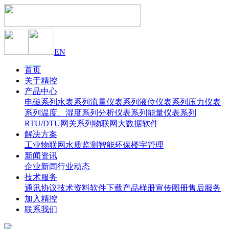
EN
首页
关于精控
产品中心
电磁系列
水表系列
流量仪表系列
液位仪表系列
压力仪表
系列
温度、湿度系列
分析仪表系列
能量仪表系列
RTU/DTU网关系列
物联网大数据软件
解决方案
工业物联网
水质监测
智能环保
楼宇管理
新闻资讯
企业新闻
行业动态
技术服务
通讯协议
技术资料
软件下载
产品样册
宣传图册
售后服务
加入精控
联系我们