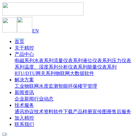
EN
首页
关于精控
产品中心
电磁系列
水表系列
流量仪表系列
液位仪表系列
压力仪表
系列
温度、湿度系列
分析仪表系列
能量仪表系列
RTU/DTU网关系列
物联网大数据软件
解决方案
工业物联网
水质监测
智能环保
楼宇管理
新闻资讯
企业新闻
行业动态
技术服务
通讯协议
技术资料
软件下载
产品样册
宣传图册
售后服务
加入精控
联系我们