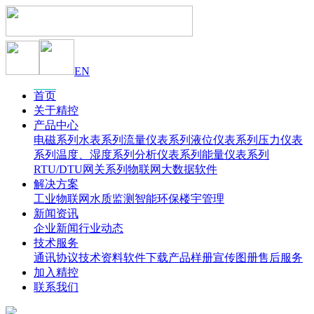
EN
首页
关于精控
产品中心
电磁系列
水表系列
流量仪表系列
液位仪表系列
压力仪表
系列
温度、湿度系列
分析仪表系列
能量仪表系列
RTU/DTU网关系列
物联网大数据软件
解决方案
工业物联网
水质监测
智能环保
楼宇管理
新闻资讯
企业新闻
行业动态
技术服务
通讯协议
技术资料
软件下载
产品样册
宣传图册
售后服务
加入精控
联系我们