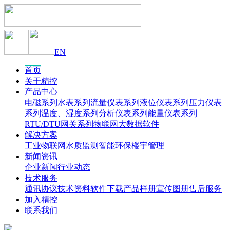
EN
首页
关于精控
产品中心
电磁系列
水表系列
流量仪表系列
液位仪表系列
压力仪表
系列
温度、湿度系列
分析仪表系列
能量仪表系列
RTU/DTU网关系列
物联网大数据软件
解决方案
工业物联网
水质监测
智能环保
楼宇管理
新闻资讯
企业新闻
行业动态
技术服务
通讯协议
技术资料
软件下载
产品样册
宣传图册
售后服务
加入精控
联系我们