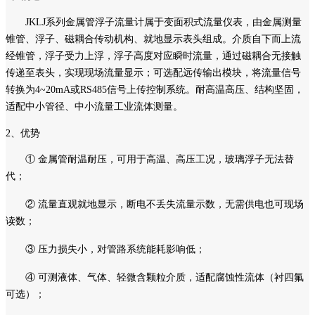
JKLJ系列金属管浮子流量计属于变面积式流量仪表，由金属测量
锥管、浮子、磁耦合传动机构、就地显示表头组成。介质自下而上流
经锥管，浮子受力上浮，浮子高度对应瞬时流量，通过磁耦合无接触
传递至表头，实现现场流量显示；可选配远传输出模块，将流量信号
转换为4~20mA或RS485信号上传控制系统。耐高温高压、结构坚固，
适配中小管径、中小流量工业流体测量。
2、优势
① 金属管耐温耐压，可用于高温、高压工况，玻璃浮子无法替
代；
② 流量直观就地显示，断电不丢失流量示数，无需供电也可现场
读数；
③ 压力损失小，对管路系统能耗影响低；
④ 可测液体、气体、轻微含颗粒介质，适配腐蚀性流体（衬四氟
可选）；