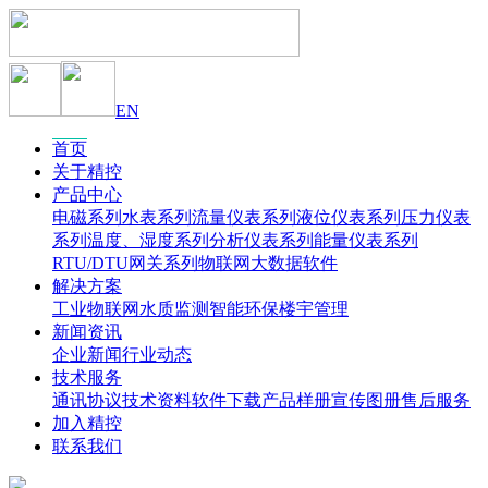
EN
首页
关于精控
产品中心
电磁系列
水表系列
流量仪表系列
液位仪表系列
压力仪表
系列
温度、湿度系列
分析仪表系列
能量仪表系列
RTU/DTU网关系列
物联网大数据软件
解决方案
工业物联网
水质监测
智能环保
楼宇管理
新闻资讯
企业新闻
行业动态
技术服务
通讯协议
技术资料
软件下载
产品样册
宣传图册
售后服务
加入精控
联系我们