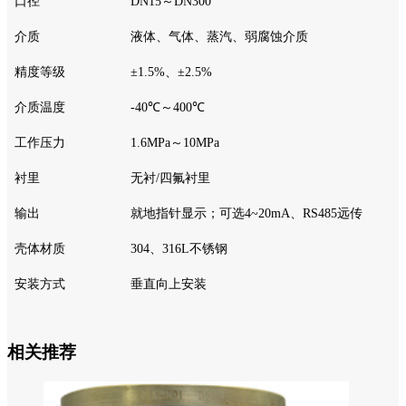
口径
DN15～DN300
介质
液体、气体、蒸汽、弱腐蚀介质
精度等级
±1.5%、±2.5%
介质温度
-40℃～400℃
工作压力
1.6MPa～10MPa
衬里
无衬
/四氟衬里
输出
就地指针显示；可选
4~20mA、RS485远传
壳体材质
304、316L不锈钢
安装方式
垂直向上安装
相关推荐