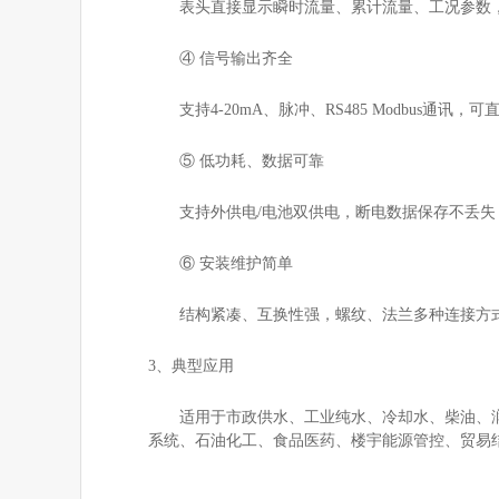
表头直接显示瞬时流量、累计流量、工况参数
④ 信号输出齐全
支持
4-20mA、脉冲、RS485 Modbus通讯
⑤ 低功耗、数据可靠
支持外供电
/电池双供电，断电数据保存不丢
⑥ 安装维护简单
结构紧凑、互换性强，螺纹、法兰多种连接方
3、典型应用
适用于市政供水、工业纯水、冷却水、柴油、
系统、石油化工、食品医药、楼宇能源管控、贸易