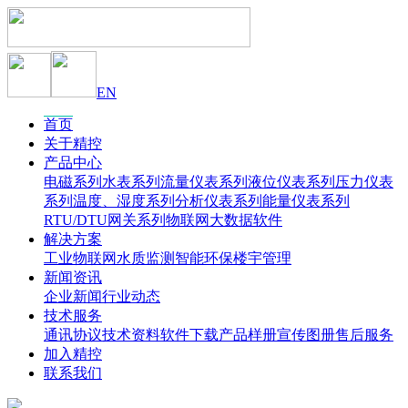
EN
首页
关于精控
产品中心
电磁系列
水表系列
流量仪表系列
液位仪表系列
压力仪表
系列
温度、湿度系列
分析仪表系列
能量仪表系列
RTU/DTU网关系列
物联网大数据软件
解决方案
工业物联网
水质监测
智能环保
楼宇管理
新闻资讯
企业新闻
行业动态
技术服务
通讯协议
技术资料
软件下载
产品样册
宣传图册
售后服务
加入精控
联系我们