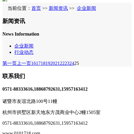
当前位置：
首页
>>
新闻资讯
>>
企业新闻
新闻资讯
News Information
企业新闻
行业动态
第一页
上一页
16
17
18
19
20
21
22
23
24
25
联系我们
0571-88333616,18868792631,15957163412
诸暨市友谊北路100号11幢
杭州市拱墅区新天地东方茂商业中心2幢1505室
0571-88333616
,
18868792631,15957163412
www.0101718.com