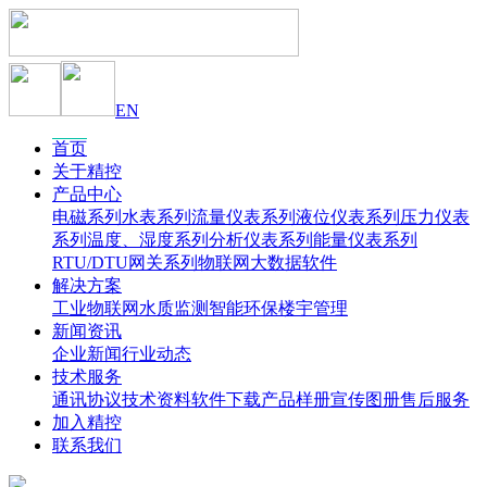
EN
首页
关于精控
产品中心
电磁系列
水表系列
流量仪表系列
液位仪表系列
压力仪表
系列
温度、湿度系列
分析仪表系列
能量仪表系列
RTU/DTU网关系列
物联网大数据软件
解决方案
工业物联网
水质监测
智能环保
楼宇管理
新闻资讯
企业新闻
行业动态
技术服务
通讯协议
技术资料
软件下载
产品样册
宣传图册
售后服务
加入精控
联系我们