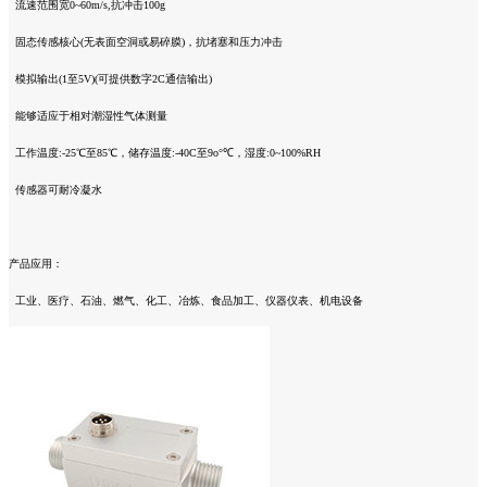
流速范围宽0~60m/s,抗冲击100g
固态传感核心(无表面空洞或易碎膜)，抗堵塞和压力冲击
模拟输出(1至5V)(可提供数字2C通信输出)
能够适应于相对潮湿性气体测量
工作温度:-25℃至85℃，储存温度:-40C至9o°℃，湿度:0~100%RH
传感器可耐冷凝水
产品应用：
工业、医疗、石油、燃气、化工、冶炼、食品加工、仪器仪表、机电设备