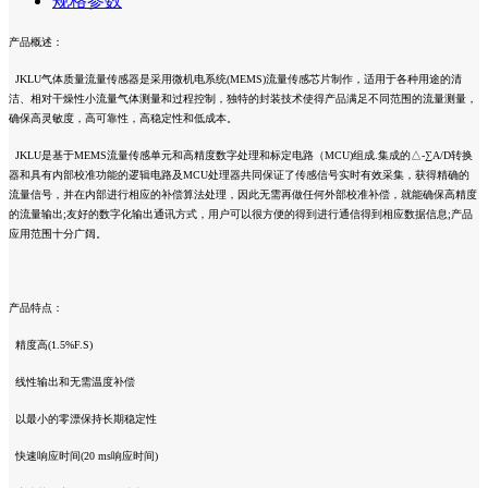
规格参数
产品概述：
JKLU气体质量流量传感器是采用微机电系统(MEMS)流量传感芯片制作，适用于各种用途的清
洁、相对干燥性小流量气体测量和过程控制，独特的封装技术使得产品满足不同范围的流量测量，
确保高灵敏度，高可靠性，高稳定性和低成本。
JKLU是基于MEMS流量传感单元和高精度数字处理和标定电路（MCU)组成.集成的△-∑A/D转换
器和具有内部校准功能的逻辑电路及MCU处理器共同保证了传感信号实时有效采集，获得精确的
流量信号，并在内部进行相应的补偿算法处理，因此无需再做任何外部校准补偿，就能确保高精度
的流量输出;友好的数字化输出通讯方式，用户可以很方便的得到进行通信得到相应数据信息;产品
应用范围十分广阔。
产品特点：
精度高(1.5%F.S)
线性输出和无需温度补偿
以最小的零漂保持长期稳定性
快速响应时间(20 ms响应时间)