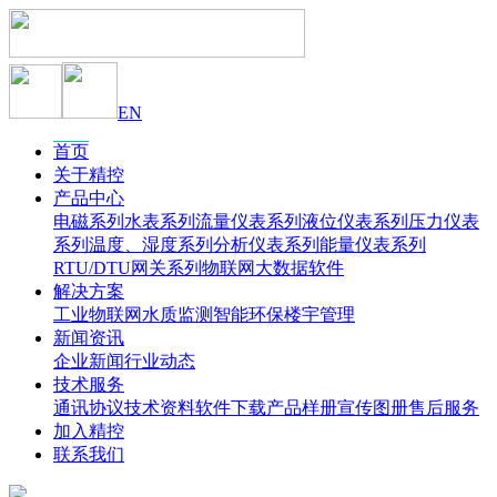
EN
首页
关于精控
产品中心
电磁系列
水表系列
流量仪表系列
液位仪表系列
压力仪表
系列
温度、湿度系列
分析仪表系列
能量仪表系列
RTU/DTU网关系列
物联网大数据软件
解决方案
工业物联网
水质监测
智能环保
楼宇管理
新闻资讯
企业新闻
行业动态
技术服务
通讯协议
技术资料
软件下载
产品样册
宣传图册
售后服务
加入精控
联系我们