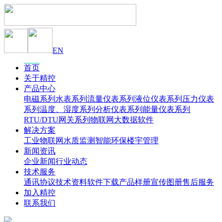
EN
首页
关于精控
产品中心
电磁系列
水表系列
流量仪表系列
液位仪表系列
压力仪表
系列
温度、湿度系列
分析仪表系列
能量仪表系列
RTU/DTU网关系列
物联网大数据软件
解决方案
工业物联网
水质监测
智能环保
楼宇管理
新闻资讯
企业新闻
行业动态
技术服务
通讯协议
技术资料
软件下载
产品样册
宣传图册
售后服务
加入精控
联系我们