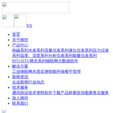
EN
首页
关于精控
产品中心
电磁系列
水表系列
流量仪表系列
液位仪表系列
压力仪表
系列
温度、湿度系列
分析仪表系列
能量仪表系列
RTU/DTU网关系列
物联网大数据软件
解决方案
工业物联网
水质监测
智能环保
楼宇管理
新闻资讯
企业新闻
行业动态
技术服务
通讯协议
技术资料
软件下载
产品样册
宣传图册
售后服务
加入精控
联系我们