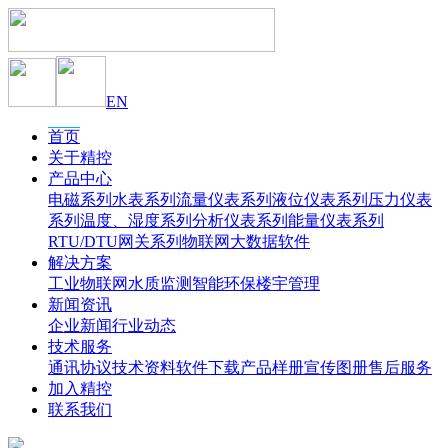
EN
首页
关于精控
产品中心
电磁系列
水表系列
流量仪表系列
液位仪表系列
压力仪表
系列
温度、湿度系列
分析仪表系列
能量仪表系列
RTU/DTU网关系列
物联网大数据软件
解决方案
工业物联网
水质监测
智能环保
楼宇管理
新闻资讯
企业新闻
行业动态
技术服务
通讯协议
技术资料
软件下载
产品样册
宣传图册
售后服务
加入精控
联系我们