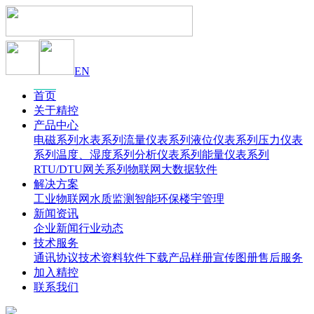
EN
首页
关于精控
产品中心
电磁系列
水表系列
流量仪表系列
液位仪表系列
压力仪表
系列
温度、湿度系列
分析仪表系列
能量仪表系列
RTU/DTU网关系列
物联网大数据软件
解决方案
工业物联网
水质监测
智能环保
楼宇管理
新闻资讯
企业新闻
行业动态
技术服务
通讯协议
技术资料
软件下载
产品样册
宣传图册
售后服务
加入精控
联系我们