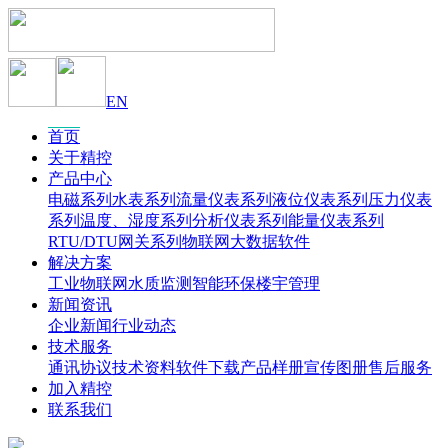
EN
首页
关于精控
产品中心
电磁系列
水表系列
流量仪表系列
液位仪表系列
压力仪表
系列
温度、湿度系列
分析仪表系列
能量仪表系列
RTU/DTU网关系列
物联网大数据软件
解决方案
工业物联网
水质监测
智能环保
楼宇管理
新闻资讯
企业新闻
行业动态
技术服务
通讯协议
技术资料
软件下载
产品样册
宣传图册
售后服务
加入精控
联系我们