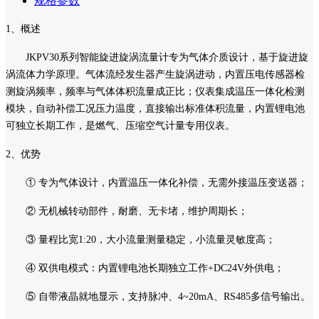
规格参数
1、概述
JKPV30系列智能旋进旋涡流量计专为气体介质设计，基于旋进旋
涡流体力学原理。气体流经发生器产生旋涡进动，内置压电传感器检
测旋涡频率，频率与气体体积流量成正比；仪表集成温压一体化检测
模块，自动补偿工况压力温度，直接输出标准体积流量，内置锂电池
可独立长期工作，是燃气、压缩空气计量专用仪表。
2、优势
① 专为气体设计，内置温压一体化补偿，无需外接温压变送器；
② 无机械转动部件，耐磨、无卡堵，维护周期长；
③ 量程比宽1:20，大小流量测量稳定，小流量灵敏度高；
④ 双供电模式：内置锂电池长期独立工作+DC24V外供电；
⑤ 自带液晶就地显示，支持脉冲、4~20mA、RS485多信号输出。