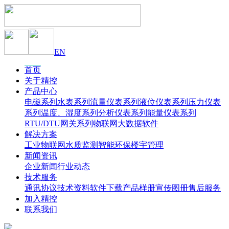
EN
首页
关于精控
产品中心
电磁系列
水表系列
流量仪表系列
液位仪表系列
压力仪表
系列
温度、湿度系列
分析仪表系列
能量仪表系列
RTU/DTU网关系列
物联网大数据软件
解决方案
工业物联网
水质监测
智能环保
楼宇管理
新闻资讯
企业新闻
行业动态
技术服务
通讯协议
技术资料
软件下载
产品样册
宣传图册
售后服务
加入精控
联系我们