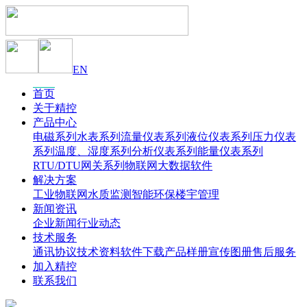
EN
首页
关于精控
产品中心
电磁系列
水表系列
流量仪表系列
液位仪表系列
压力仪表
系列
温度、湿度系列
分析仪表系列
能量仪表系列
RTU/DTU网关系列
物联网大数据软件
解决方案
工业物联网
水质监测
智能环保
楼宇管理
新闻资讯
企业新闻
行业动态
技术服务
通讯协议
技术资料
软件下载
产品样册
宣传图册
售后服务
加入精控
联系我们