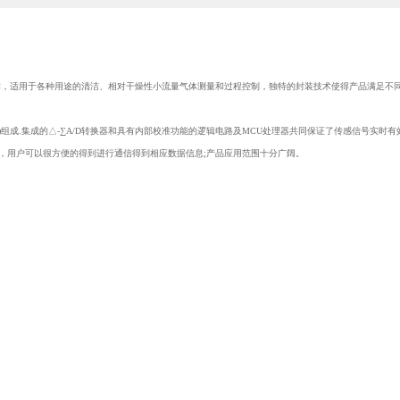
片制作，适用于各种用途的清洁、相对干燥性小流量气体测量和过程控制，独特的封装技术使得产品满足
U)组成.集成的△-∑A/D转换器和具有内部校准功能的逻辑电路及MCU处理器共同保证了传感信号实
，用户可以很方便的得到进行通信得到相应数据信息;产品应用范围十分广阔。