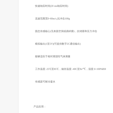
快速响应时间(20 ms响应时间)
流速范围宽0~60m/s,抗冲击100g
固态传感核心(无表面空洞或易碎膜)，抗堵塞和压力冲击
模拟输出(1至5V)(可提供数字2C通信输出)
能够适应于相对潮湿性气体测量
工作温度:-25℃至85℃，储存温度:-40C至9o°℃，湿度:0~100%RH
传感器可耐冷凝水
产品应用：