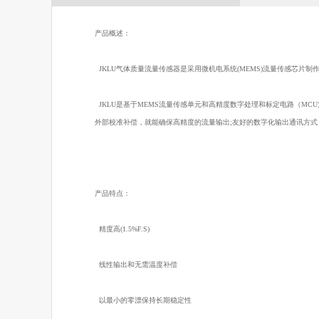
产品概述：
JKLU气体质量流量传感器是采用微机电系统(MEMS)流量传感芯
JKLU是基于MEMS流量传感单元和高精度数字处理和标定电路（MC
外部校准补偿，就能确保高精度的流量输出;友好的数字化输出通讯方式
产品特点：
精度高(1.5%F.S)
线性输出和无需温度补偿
以最小的零漂保持长期稳定性